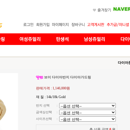
다이아
브이 다이아반지 다이아가드링
판매가격 :
1,146,000원
재 질 : 14k/18k Gold
반지 선택
:
금색상선택
:
사이즈선택
:
총 상품 금액
0
원