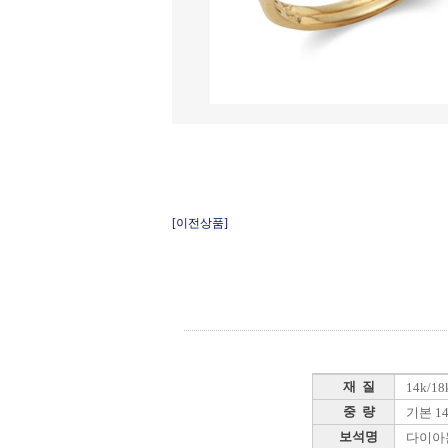
[이전상품]
재 질
14k/1
중 량
기본 14k
보석명
다이아