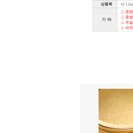
상품폭
약 5.8
♤ 중량
♤ 중량
기 타
♤ 주얼
♤ 제작