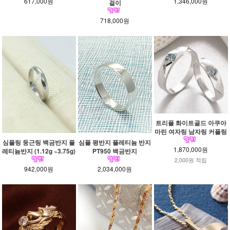
617,000원
1,346,000원
걸이
718,000원
트리플 화이트골드 아쿠아
마린 여자링 남자링 커플링
심플링 둥근링 백금반지 플
심플 평반지 플레티늄 반지
1,870,000원
레티늄반지 (1.12g ~3.75g)
PT950 백금반지
2,000원 적립
942,000원
2,034,000원