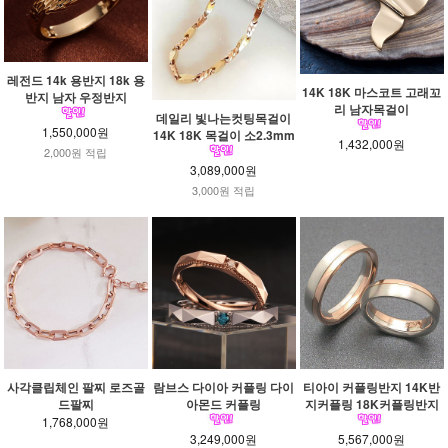
레전드 14k 용반지 18k 용
14K 18K 마스코트 고래꼬
반지 남자 우정반지
리 남자목걸이
데일리 빛나는컷팅목걸이
1,550,000원
14K 18K 목걸이 소2.3mm
1,432,000원
2,000원 적립
3,089,000원
3,000원 적립
사각클립체인 팔찌 로즈골
람브스 다이아 커플링 다이
티아이 커플링반지 14K반
드팔찌
아몬드 커플링
지커플링 18K커플링반지
1,768,000원
3,249,000원
5,567,000원