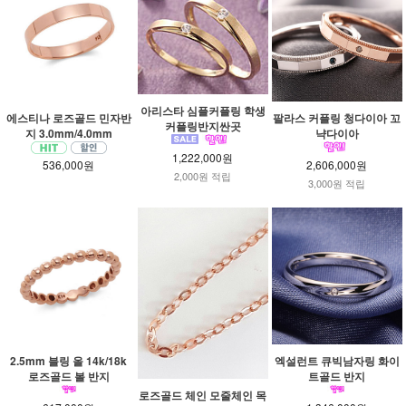
아리스타 심플커플링 학생
에스티나 로즈골드 민자반
팔라스 커플링 청다이아 꼬
커플링반지싼곳
지 3.0mm/4.0mm
냑다이아
1,222,000원
536,000원
2,606,000원
2,000원 적립
3,000원 적립
2.5mm 블링 올 14k/18k
엑설런트 큐빅남자링 화이
로즈골드 볼 반지
트골드 반지
로즈골드 체인 모줄체인 목