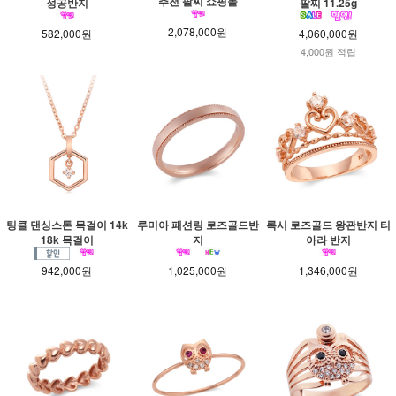
추천 팔찌 쇼핑몰
성공반지
팔찌 11.25g
2,078,000원
582,000원
4,060,000원
4,000원 적립
팅클 댄싱스톤 목걸이 14k
루미아 패션링 로즈골드반
록시 로즈골드 왕관반지 티
18k 목걸이
지
아라 반지
942,000원
1,025,000원
1,346,000원