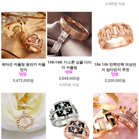
4,000원 적립
14K/18K 키스톤 심플 다이
옥타곤 커플링 용반지 커플
18k 14k 반짝반짝 여성반
아 커플링
반지
지 엄마반지 추천
2,649,000원
5,472,000원
2,200,000원
4,000원 적립