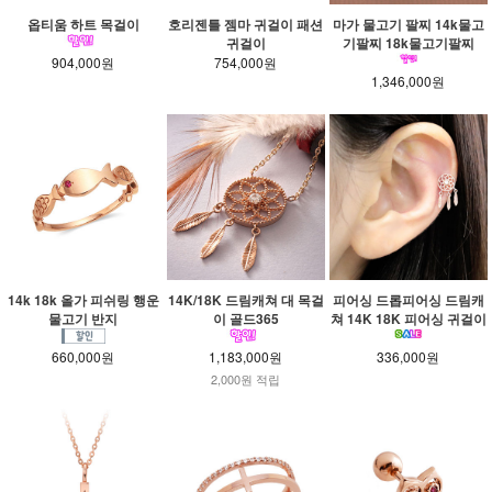
옵티움 하트 목걸이
호리젠틀 젬마 귀걸이 패션
마가 물고기 팔찌 14k물고
귀걸이
기팔찌 18k물고기팔찌
904,000원
754,000원
1,346,000원
14k 18k 올가 피쉬링 행운
14K/18K 드림캐쳐 대 목걸
피어싱 드롭피어싱 드림캐
물고기 반지
이 골드365
쳐 14K 18K 피어싱 귀걸이
660,000원
1,183,000원
336,000원
2,000원 적립