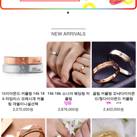
NEW ARRIVALS
다이아몬드 커플링 14k 18
14k 18k 소니아 웨딩링 커
끌림 커플링 꼬냑다이아몬
k 타임리스 모레시계 커플
플링
드/청다이아몬드 커플링
링 개별이니셜선택
2,070,000원
2,876,000원
2,403,000원