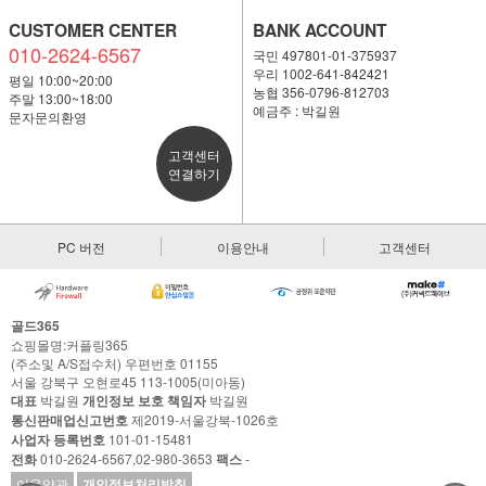
CUSTOMER CENTER
BANK ACCOUNT
010-2624-6567
국민 497801-01-375937
우리 1002-641-842421
평일 10:00~20:00
농협 356-0796-812703
주말 13:00~18:00
예금주 : 박길원
문자문의환영
고객센터
연결하기
PC 버전
이용안내
고객센터
골드365
쇼핑몰명:커플링365
(주소및 A/S접수처) 우편번호 01155
서울 강북구 오현로45 113-1005(미아동)
대표
박길원
개인정보 보호 책임자
박길원
통신판매업신고번호
제2019-서울강북-1026호
사업자 등록번호
101-01-15481
전화
010-2624-6567,02-980-3653
팩스
-
이용약관
개인정보처리방침