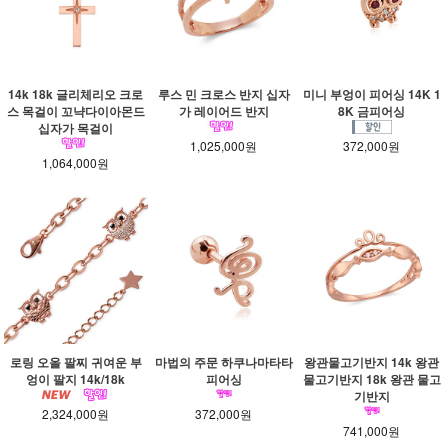
14k 18k 글리체리오 크로
루스 민 크로스 반지 십자
미니 부엉이 피어싱 14K 1
스 목걸이 꼬냑다이아몬드
가 레이어드 반지
8K 금피어싱
십자가 목걸이
1,025,000원
372,000원
1,064,000원
로링 오올 팔찌 귀여운 부
마법의 주문 하쿠나마타타
왕관물고기반지 14k 왕관
엉이 팔지 14k/18k
피어싱
물고기반지 18k 왕관 물고
기반지
2,324,000원
372,000원
741,000원