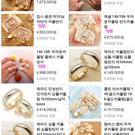
7,672,000원
4,000원 적립
킹스 왕관 여자/남
에셀 14k/18k 두꺼
자반지 커플반지
운커플링 반지커플
링
4,953,000원
4,675,000원
5,000원 적립
3,000원 적립
14k 18K 두꺼운커
제라드 커플링반지
플링 클레시 커플
심플 커플링 심플
반지
링반지 여자4mm/
남자5mm
4,998,000원
4,145,000원
3,000원 적립
5,000원 적립
제라드 민성반지
콜린 러브커플링 1
민자반지 심플커플
4K골드커플링 18
링 여자5mm/남자
K골드커플링[골드
6mm
365]
4,918,000원
4,107,000원
5,000원 적립
4,000원 적립
제라드 심플 커플
람버스 앰버 두꺼
링 심플링반지 여
운커플링 굵은커플
자3.5mm/남자3.5
반지 커플링365