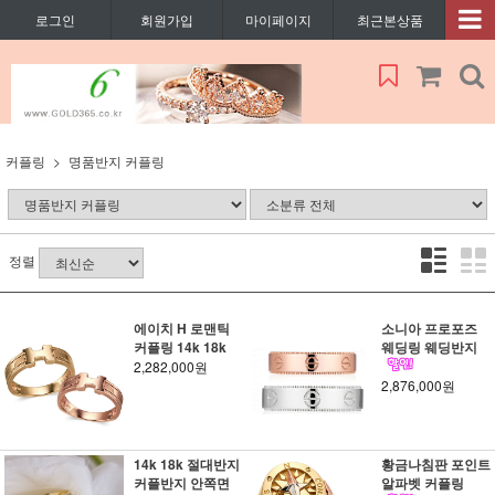
로그인
회원가입
마이페이지
최근본상품
커플링
명품반지 커플링
정렬
에이치 H 로맨틱
소니아 프로포즈
커플링 14k 18k
웨딩링 웨딩반지
2,282,000원
2,876,000원
14k 18k 절대반지
황금나침판 포인트
커플반지 안쪽면
알파벳 커플링