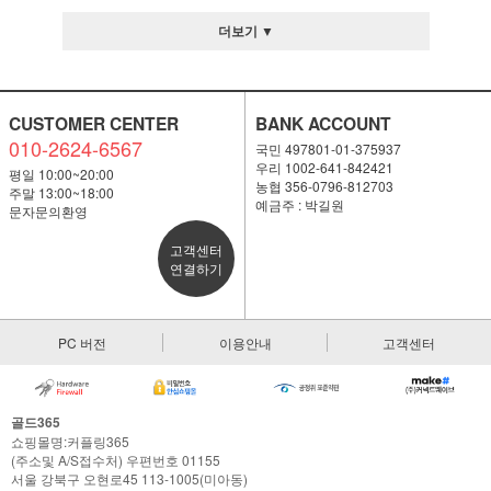
더보기 ▼
CUSTOMER CENTER
BANK ACCOUNT
010-2624-6567
국민 497801-01-375937
우리 1002-641-842421
평일 10:00~20:00
농협 356-0796-812703
주말 13:00~18:00
예금주 : 박길원
문자문의환영
고객센터
연결하기
PC 버전
이용안내
고객센터
골드365
쇼핑몰명:커플링365
(주소및 A/S접수처) 우편번호 01155
서울 강북구 오현로45 113-1005(미아동)