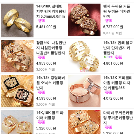
14K/18K 절대반
벤지 두꺼운 커플
지투 반지의제왕반
링 두꺼운 디자인
지 5.0mm/6.0mm
반지
5,481,000원
6,737,000원
5,000원 적립
황금브이 나침판반
14k/18k 민해 불교
지 나침판커플링
반지 만자반지 커
나침반커플링반지
플반지
4,953,000원
4,801,000원
3,000원 적립
14k/18k 킹덤러버
14k/18K 프리센티
원 오닉스 커플링
아원 커플링 디자
반지
인 커플링365
4,593,000원
4,072,000원
5,000원 적립
14K,18K 골드 파
다이비 두꺼운커플
이더 커플링
링 두꺼운커플링반
지
5,320,000원
5,320,000원