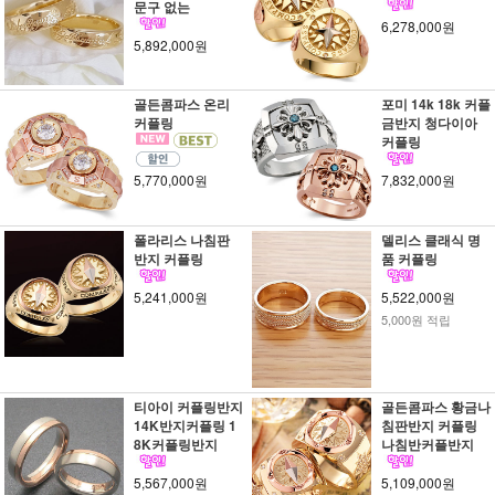
문구 없는
6,278,000원
5,892,000원
골든콤파스 온리
포미 14k 18k 커플
커플링
금반지 청다이아
커플링
5,770,000원
7,832,000원
폴라리스 나침판
델리스 클래식 명
반지 커플링
품 커플링
5,241,000원
5,522,000원
5,000원 적립
티아이 커플링반지
골든콤파스 황금나
14K반지커플링 1
침판반지 커플링
8K커플링반지
나침반커플반지
5,567,000원
5,109,000원