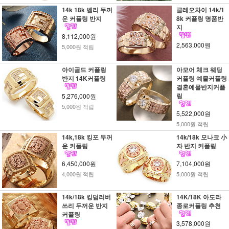
14k 18k 벨리 두꺼
클레오차이 14k/1
운 커플링 반지
8k 커플링 명품반
지
8,112,000원
2,563,000원
5,000원 적립
아이골드 커플링
아모어 체크 웨딩
반지 14K커플링
커플링 예물커플링
결혼예물반지커플
링
5,276,000원
5,000원 적립
5,522,000원
5,000원 적립
14k,18k 킹포 두꺼
14k/18k 모나코 小
운 커플링
자 반지 커플링
6,450,000원
7,104,000원
4,000원 적립
5,000원 적립
14k/18k 킹덤러버
14K/18K 아도라
쓰리 두꺼운 반지
종로커플링 추천
커플링
3,578,000원