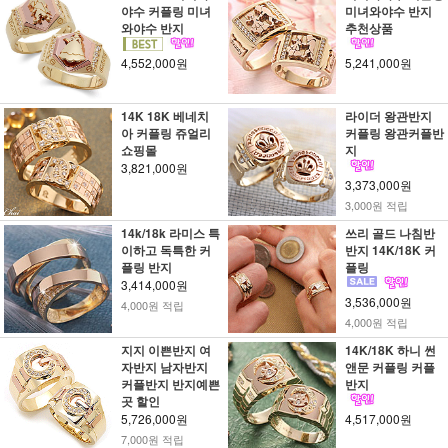
야수 커플링 미녀
미녀와야수 반지
와야수 반지
추천상품
4,552,000원
5,241,000원
14K 18K 베네치
라이더 왕관반지
아 커플링 쥬얼리
커플링 왕관커플반
쇼핑몰
지
3,821,000원
3,373,000원
3,000원 적립
14k/18k 라미스 특
쓰리 골드 나침반
이하고 독특한 커
반지 14K/18K 커
플링 반지
플링
3,414,000원
3,536,000원
4,000원 적립
4,000원 적립
지지 이쁜반지 여
14K/18K 하니 썬
자반지 남자반지
앤문 커플링 커플
커플반지 반지예쁜
반지
곳 할인
5,726,000원
4,517,000원
7,000원 적립