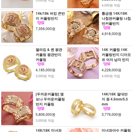
5,000원 적립
4,000원 적립
14k/18k 버킹 큰반
황금원 14K/18K
지 커플링반지
나침판커플링 나침
반커플반지
7,356,000원
4,918,000원
델라킹 & 퀸 왕관
14K 커플링 14K
커플링 왕관반지
커플링반지 디아모
커플링
르 여자 남자 반지
4,185,000원
4,228,000원
3,000원 적립
4,000원 적립
[두꺼운커플링] 엠
14K/18K 절대반
보나 두꺼운커플링
지 원 4.5mm/5.5
반지 커플링
mm
5,806,000원
3,776,000원
3,000원 적립
14K/18K 미녀와
미녀와야수 커플링