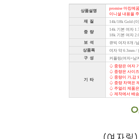
promise 마
상품설명
이니셜 내용을 
재 질
14k/18k Gold
14k 기본 여자 1.7
중 량
18k 기본 여자 2.0
보 석
큐빅 여자 8개 /
상품폭
여자 약 6.3mm /
구 성
커플링(여자+남자
♤ 중량은 여자 기
♤ 중량은 사이즈
♤ 중량이 가,감
기 타
♤ 중량 차액은 
♤ 주얼리 제품은
♤ 제작에서 배송