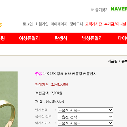
커플링
>
큐
14K 18K 링크 러브 커플링 커플반지
판매가격 :
2,078,000원
적립금액 :
2,000원
재 질 : 14k/18k Gold
반지선택
:
금색상 선택
:
여자사이즈
: